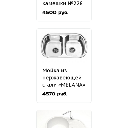
камешки №228
4500 руб.
Мойка из
нержавеющей
стали «MELANA»
MLN-7749
4570 руб.
врезная