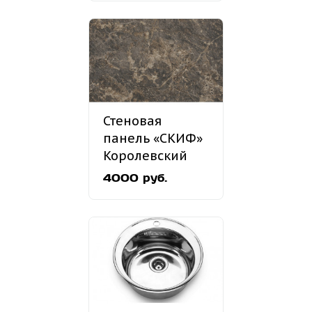
Стеновая
панель «СКИФ»
Королевский
опал №183
4000 руб.