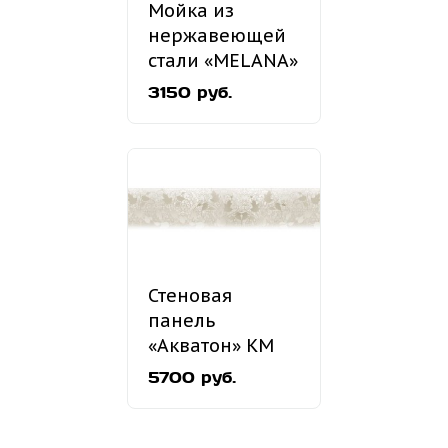
Мойка из
нержавеющей
стали «MELANA»
MLN-490
3150 руб.
врезная
Стеновая
панель
«Акватон» КМ
37
5700 руб.