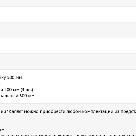
йку 500 мм
м
 500 мм (3 шт.)
нтальный 600 мм
ерии "Капля" можно приобрести любой комплектации из предс
ом
тура не входит стоимость раковины и услуги по распиловке с