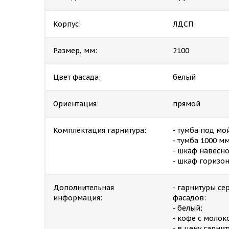
Корпус:
ЛДСП
Размер, мм:
2100
Цвет фасада:
белый
Ориентация:
прямой
Комплектация гарнитура:
- тумба под мо
- тумба 1000 м
- шкаф навесной
- шкаф горизо
Дополнительная
- гарнитуры с
информация:
фасадов:
- белый;
- кофе с молок
- в цену гарни