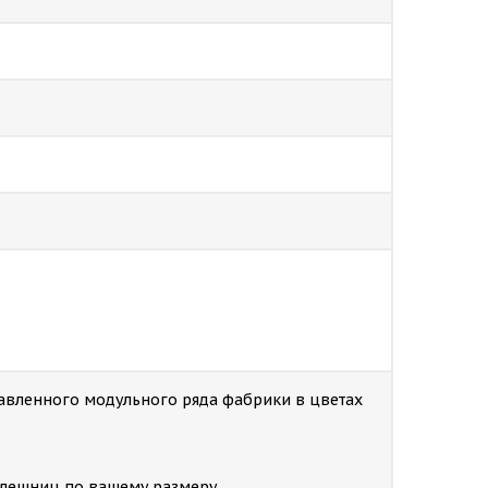
тавленного модульного ряда фабрики в цветах
толешниц по вашему размеру