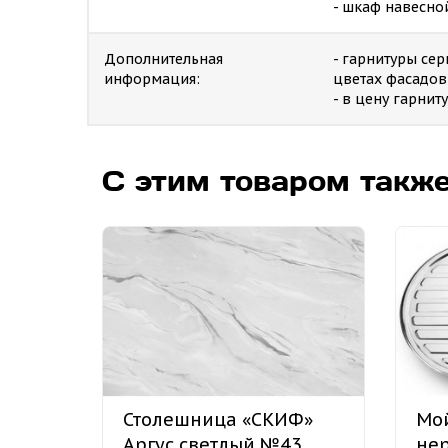
- шкаф навесно
Дополнительная
- гарнитуры се
информация:
цветах фасадов
- в цену гарни
С этим товаром такж
Столешница «СКИФ»
Мой
Аргус светлый №43
не