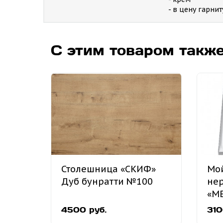
- в цену гарни
С этим товаром такж
Столешница «СКИФ»
Мой
Дуб бунратти №100
не
«M
на
4500 руб.
310