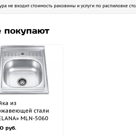
тура не входит стоимость раковины и услуги по распиловке с
е покупают
ка из
ржавеющей стали
ELANA» MLN-5060
кладная
0 руб.