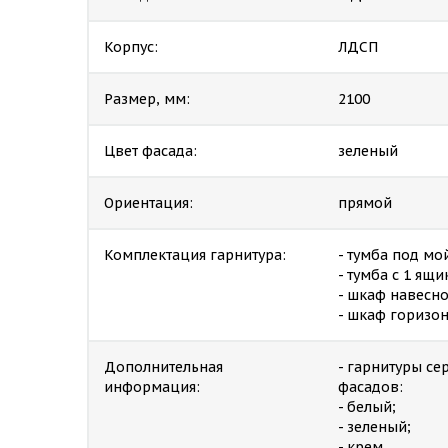
Корпус:
ЛДСП
Размер, мм:
2100
Цвет фасада:
зеленый
Ориентация:
прямой
Комплектация гарнитура:
- тумба под мо
- тумба с 1 ящ
- шкаф навесной
- шкаф горизо
Дополнительная
- гарнитуры с
информация:
фасадов:
- белый;
- зеленый;
- крем