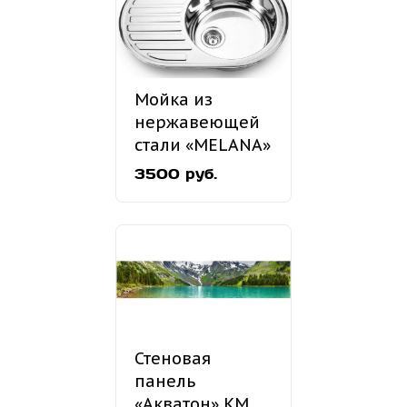
Мойка из
нержавеющей
стали «MELANA»
MLN-7750
3500 руб.
врезная
Стеновая
панель
«Акватон» КМ