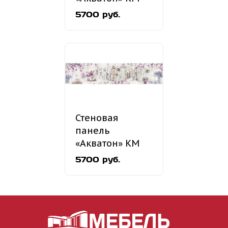
73
5700 руб.
Стеновая
панель
«Акватон» КМ
55
5700 руб.