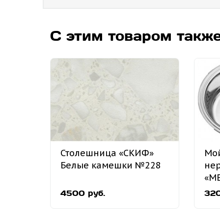
С этим товаром такж
Столешница «СКИФ»
Мой
Белые камешки №228
не
«M
вр
4500 руб.
320