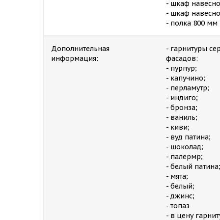
- шкаф навесн
- шкаф навесно
- полка 800 мм
Дополнительная
- гарнитуры с
информация:
фасадов:
- пурпур;
- капучино;
- перламутр;
- индиго;
- бронза;
- ваниль;
- киви;
- вуд патина;
- шоколад;
- палермр;
- белый патина
- мята;
- белый;
- джинс;
- топаз
- в цену гарни