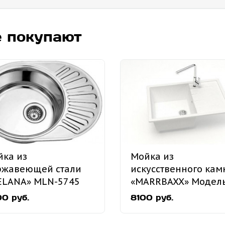
е покупают
ка из
Мойка из
ржавеющей стали
искусственного кам
ELANA» MLN-5745
«MARRBAXX» Модел
езная
161
0 руб.
8100 руб.