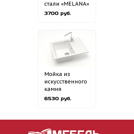
стали «MELANA»
MLN-6060
3700 руб.
накладная
Мойка из
искусственного
камня
«MARRBAXX»
6530 руб.
Модель 150