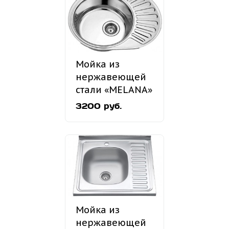
Мойка из
нержавеющей
стали «MELANA»
MLN-5745
3200 руб.
врезная
Мойка из
нержавеющей