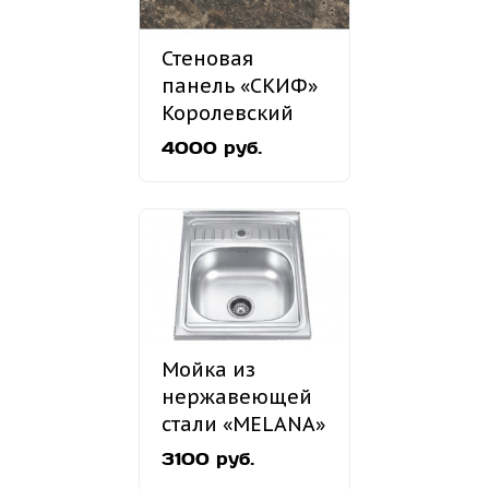
Стеновая
панель «СКИФ»
Королевский
опал №183
4000 руб.
Мойка из
нержавеющей
стали «MELANA»
MLN-5060
3100 руб.
накладная