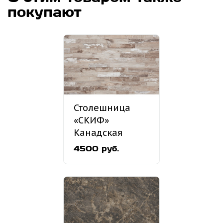
покупают
Столешница
«СКИФ»
Канадская
хижина №39
4500 руб.