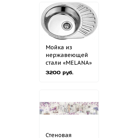
Мойка из
нержавеющей
стали «MELANA»
MLN-5745
3200 руб.
врезная
Стеновая