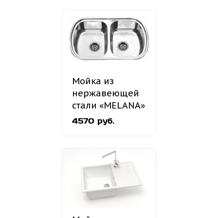
Мойка из
нержавеющей
стали «MELANA»
MLN-7749
4570 руб.
врезная