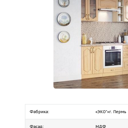
Фабрика:
«ЭКО"»г. Пермь
Фасад:
МДФ