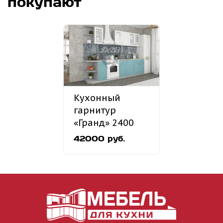
покупают
Кухонный
гарнитур
«Гранд» 2400
мм
42000 руб.