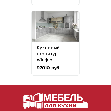
Кухонный
гарнитур
«Лофт»
2600х3400 мм
97910 руб.