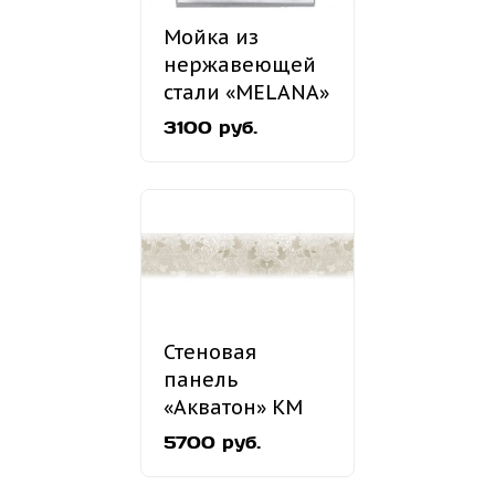
Мойка из
нержавеющей
стали «MELANA»
MLN-5060
3100 руб.
накладная
Стеновая
панель
«Акватон» КМ
37
5700 руб.