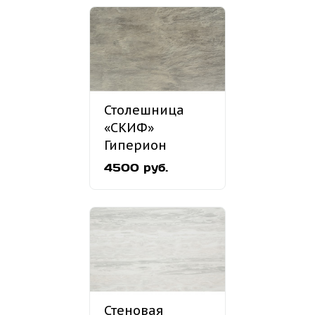
Столешница
«СКИФ»
Гиперион
светлый №290
4500 руб.
Стеновая