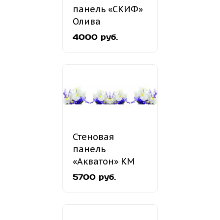
панель «СКИФ»
Олива
жемчужная
4000 руб.
№120
Стеновая
панель
«Акватон» КМ
234
5700 руб.