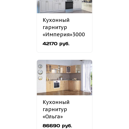
Кухонный
гарнитур
«Империя»3000
мм
42170 руб.
Кухонный
гарнитур
«Ольга»
2600х1500 мм
86690 руб.