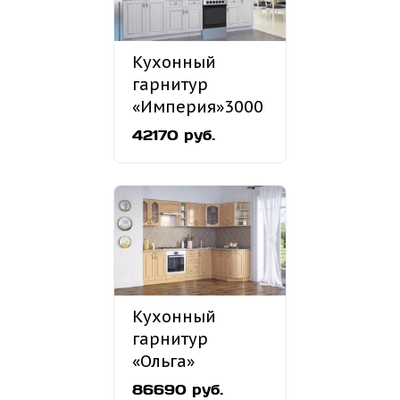
Кухонный
гарнитур
«Империя»3000
мм
42170 руб.
Кухонный
гарнитур
«Ольга»
2600х1500 мм
86690 руб.