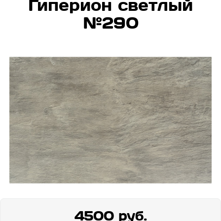
Гиперион светлый
№290
4500 руб.